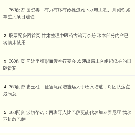
​360配资 国资委：有力有序有效推进雅下水电工程、川藏铁路
1
等重大项目建设
​股票配资网首页 甘肃整理中医药古籍万余册 珍本部分内容已
2
转临床使用
​360配资 习近平和彭丽媛举行宴会 欢迎出席上合组织峰会的国
3
际贵宾
​360配资 史玉柱：征途玩家增速远大于收入增速，对团队这点
4
最满意
​360配资 波切蒂诺：西班牙人比巴萨更能代表加泰罗尼亚 我永
5
不执教巴萨