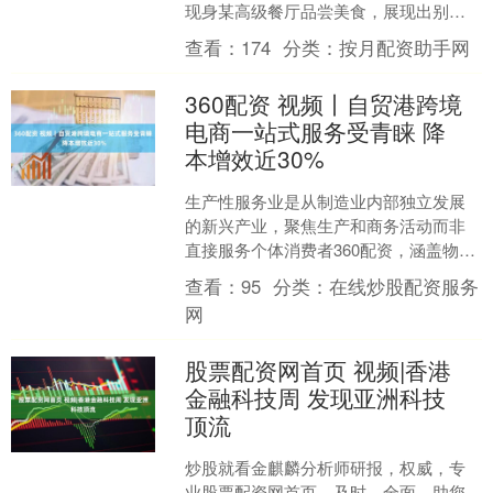
现身某高级餐厅品尝美食，展现出别样
气质，引发广大网友关注与热议。 从视
查看：
174
分类：
按月配资助手网
频中能清晰看到，郭珮....
360配资 视频丨自贸港跨境
电商一站式服务受青睐 降
本增效近30%
生产性服务业是从制造业内部独立发展
的新兴产业，聚焦生产和商务活动而非
直接服务个体消费者360配资，涵盖物流
运输、金融服务、信息服务、科技研发
查看：
95
分类：
在线炒股配资服务
等领域。这类服务业虽....
网
股票配资网首页 视频|香港
金融科技周 发现亚洲科技
顶流
炒股就看金麒麟分析师研报，权威，专
业股票配资网首页，及时，全面，助您