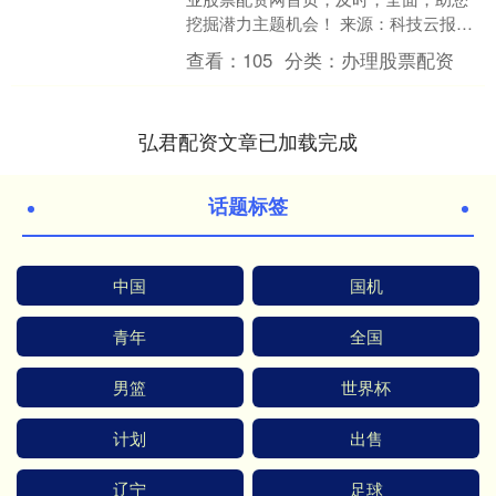
挖掘潜力主题机会！ 来源：科技云报道
我现在就在亚洲“顶流”的香港金融科技周
查看：
105
分类：
办理股票配资
现场！今天我的目....
弘君配资文章已加载完成
话题标签
中国
国机
青年
全国
男篮
世界杯
计划
出售
辽宁
足球