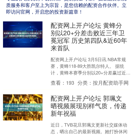
质服务和客户至上为宗旨，是您信赖的配资合作伙伴。立
即访问官网，开启您的投资新篇章！
配资网上开户论坛 黄蜂分
别以20+分差击败近三年卫
冕冠军 历史第四队&近60年
来首队
配资网上开户论坛 3月5日讯 NBA常规
赛，黄蜂118-89大胜凯尔特人。 据统
计，黄蜂本赛季分别以20+分差赢过近三
年的总冠军球队；他们于1月6日以124-
查看：
193
分类：
按月配资助手网
9....
配资网上开户论坛 郭珮文
晒视频展现别样气质，传递
新年祝福
近日，TVB花旦郭珮文更新社交媒体动
态，晒出自己的最新视频。她打扮休闲