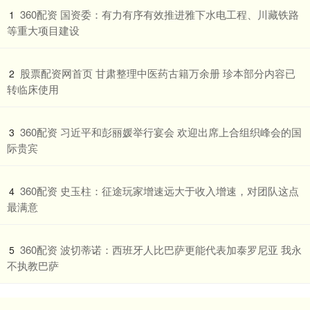
​360配资 国资委：有力有序有效推进雅下水电工程、川藏铁路
1
等重大项目建设
​股票配资网首页 甘肃整理中医药古籍万余册 珍本部分内容已
2
转临床使用
​360配资 习近平和彭丽媛举行宴会 欢迎出席上合组织峰会的国
3
际贵宾
​360配资 史玉柱：征途玩家增速远大于收入增速，对团队这点
4
最满意
​360配资 波切蒂诺：西班牙人比巴萨更能代表加泰罗尼亚 我永
5
不执教巴萨