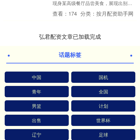
现身某高级餐厅品尝美食，展现出别样
气质，引发广大网友关注与热议。 从视
查看：
174
分类：
按月配资助手网
频中能清晰看到，郭珮....
弘君配资文章已加载完成
话题标签
中国
国机
青年
全国
男篮
计划
出售
世界杯
辽宁
足球