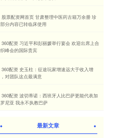
​股票配资网首页 甘肃整理中医药古籍万余册 珍
本部分内容已转临床使用
​360配资 习近平和彭丽媛举行宴会 欢迎出席上合
组织峰会的国际贵宾
​360配资 史玉柱：征途玩家增速远大于收入增
速，对团队这点最满意
​360配资 波切蒂诺：西班牙人比巴萨更能代表加
泰罗尼亚 我永不执教巴萨
最新文章