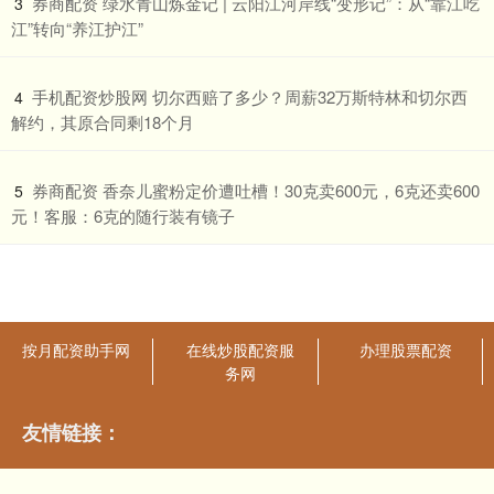
​券商配资 绿水青山炼金记 | 云阳江河岸线“变形记”：从“靠江吃
3
江”转向“养江护江”
​手机配资炒股网 切尔西赔了多少？周薪32万斯特林和切尔西
4
解约，其原合同剩18个月
​券商配资 香奈儿蜜粉定价遭吐槽！30克卖600元，6克还卖600
5
元！客服：6克的随行装有镜子
按月配资助手网
在线炒股配资服
办理股票配资
务网
友情链接：