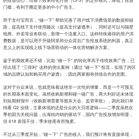
的投放信心，而基于效果转化付费（CPS）的定价模式，降低了投放
门槛，有利于圈定更多的中小广告主。
而于支付宝而言，“碰一下” 帮助完善了用户线下消费场景的数据和链
路，提高线下支付使用频次（提高支付渗透率），同时还可以与隔壁
电商、外卖等业务联动，新增一个流量入口。这样特殊难得的用户消
费数据，是可以用于升级阿里和分众背后广告投放系统的利器，真正
意义上的实现线上线下场景联动的一体化营销解决方案。
鉴于初期效果还不错，比如 “碰一下” 的转化率高于传统效果广告，已
经出现了 “三得利” 这样的突出案例（通过 “碰一下” 投流，实现了跨区
域的品牌认知和购买用户渗透），因此两家都有持续合作的意图。
这对于分众来说，也就意味着这绝非一次性的增量，而是一个可预见
的长期基本面变化。虽然收购新潮和碰一碰广告，两大利好还未体现
到短期财报中（收购新潮需要等股东大会、监管审批），因此我们单
纯看 Q2 业绩，主要体现的还是分众的大贝塔逻辑——二季度虽然在
季初因为关税问题，出海转内销的驱动下，国内广告投放增加明显，
但 618 表现不佳，季末收尾有所拖累。
不过从三季度开始，“碰一下” 广告的收入，我们预计将有直接体现：