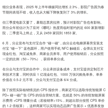
细分业务表现，2025 年上半年梯媒同比增长 2.3%，影院广告因为春
节期间表现不错，收入也从大幅下降恢复到了 3% 的增长。
但三季度电影又萎了，暑期总票房拉胯，预计对影院广告也有影响。
而分众年初估计为了应对《哪吒》热度而临时签约的近 600 家新增影
院，二季度马上终止，又从 2459 家回到 1853 家。
6 月，分众宣布与支付宝合作 “碰一碰”，由分众在电梯屏幕旁安装支
付宝 “碰一下” 蓝色圆环，用户使用手机 NFC 触碰后，会弹出支付宝
现金红包、淘宝减免券、商家会员券等。用户使用核销后，分众按照
一定的比例（50～70%），获得单券分成。
在分众与支付宝的合作中，分众承担设备成本，支付宝提供定制芯片
和技术方案，同时供应 1 亿现金红包、1000 万张闪购免单券。单券
价值在 0.5-2 元不等，分众与支付宝总体 6/4 分成。
除了按照实际核销情况的 CPS 报价外，商家还可以选取传统智能屏 C
PD+ 碰一碰广告 CPS 的综合营销方案。也就是 50% 的传统智能屏展
示费用 +CPS 增量分成（若核销率>15%，则超出部分按照 CPS 单价
的 1.2 倍核算），这样商家可以实现动态品牌广告展示 + 优惠券发放