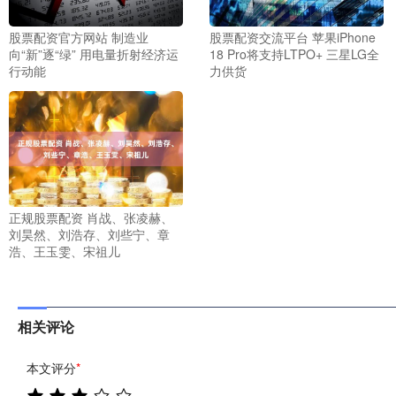
股票配资官方网站 制造业
股票配资交流平台 苹果iPhone
向“新”逐“绿” 用电量折射经济运
18 Pro将支持LTPO+ 三星LG全
行动能
力供货
正规股票配资 肖战、张凌赫、
刘昊然、刘浩存、刘些宁、章
浩、王玉雯、宋祖儿
相关评论
本文评分
*