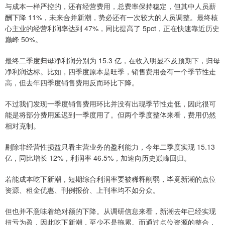
与成本一样严控的，还有经营费用，总费率保持稳定，但其中人员薪
酬下降 11%，未来合并新潮，势必还有一次较大的人员调整。最终核
心主业的经营利润率达到 47%，同比提高了 5pct，正在快速靠近历史
巅峰 50%。
最终二季度归母净利润分别为 15.3 亿，在收入明显不及预期下，归母
净利润达标。比如，四季度原本是旺季，销售费用会有一个季节性走
高，但去年四季度销售费用反而环比下降。
不过我们发现一季度销售费用环比并没有出现季节性走低，因此很可
能是将部分费用延迟到一季度用了。但两个季度整体来看，费用仍然
相对克制。
剔除非经营性损益只看主营业务的盈利能力，今年二季度实现 15.13
亿，同比增长 12%，利润率 46.5%，加速向历史巅峰回归。
若能成本吃下新潮，短期综合利润率要被稀释削弱，毕竟新潮的点位
资源、租金优惠、刊例报价、上刊率均不如分众。
但也并不意味着绝对额的下降。从调研信息来看，新潮去年已经实现
扭亏为盈，因此吃下新潮，至少不是拖累。而通过点位资源的整合，