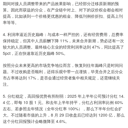
期间对接人员调整带来的产品效果影响，已经部分迁移原新潮的预
算。因此而获益的分众，在产业链中对上、对下的议价权会都会相对
提高，比如谈到一个价格更优惠的租金、降低刊例价折扣、提高上刊
率等等。
4. 利润率逼近历史巅峰：与成本一样严控的，还有经营费用，总费率
保持稳定，但其中人员薪酬下降 11%，未来合并新潮，势必还有一次
较大的人员调整。最终核心主业的经营利润率达到 47%，同比提高了
5pct，正在快速靠近历史巅峰 50%。
按照分众未来更高的市场竞争地位而言，恢复到往年巅峰只是时间问
题。不过收购是否顺利，还得乐观中带一点谨慎，毕竟合并之后分众
市占率将达到 17%，是否会通过经营者集中相关规定，还需继续关
注。
5. 分红稳定，高回报优势有所削弱：2025 年上半年公司预计分红 14.
4 亿，即每 10 股 1 元。和去年上半年持平，分红占利润率比例 60%
左右。若参照去年情况（全年分红率 100%），那么下半年分红会扩
大。不过随着市值的上升，8 月 29 日收盘后已经达到 1200 亿，那么
这个分红回报预计会略微降至 4.6%。