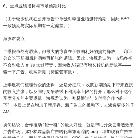
6、重点业绩指标与市场预期对比：
（由于较少机构在公开报告中单独对季度业绩进行预期，因此 BBG
一致预期与实际预期有一定偏差。）
海豚君观点
二季报虽然有瑕疵，但最大的惊喜在于收购利好的提前释放——印证
分众吃下新潮后利润率再扩张的逻辑。因此，海豚君认为，市场多半
不会对收入 miss 太过苛责，因为收入端已有增长转机的新故事——
碰一下广告、收购新潮（待监管审批）。
上季度我们梳理分众的逻辑，还是分红底 + 收购新潮预期下带来直接
的收入扩张，以及同行竞争放缓下利润率上限的打开；那么对于这个
季度分众的主要逻辑，海豚君认为，则是通过与支付宝合作 “碰一
下”，本质上是在增加了新库存、新广告主的推动下，去渗透更多的 T
AM。
换句话说，合作推动 “碰一碰” 的最大好处，就是帮助分众去渗透效果
广告市场，弥补梯媒品牌广告转化率难追踪的 bug，增加现有广告主