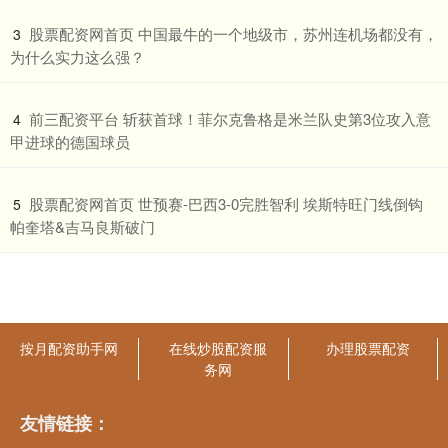
​股票配资网首页 中国最牛的一个地级市，苏州连机场都没有，
3
为什么实力这么强？
​前三配资平台 斩获首球！菲尔克鲁格是米兰队史第3位攻入意
4
甲进球的德国球员
​股票配资网首页 世预赛-巴西3-0完胜智利 埃斯特旺门线倒钩
5
帕奎塔&吉马良斯破门
按月配资助手网
在线炒股配资服
办理股票配资
务网
友情链接：